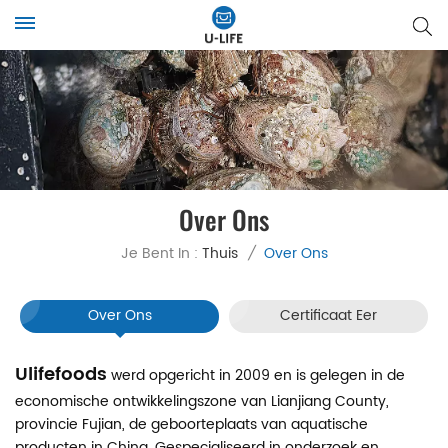
Over Ons
Je Bent In :
Thuis
/
Over Ons
Over Ons
Certificaat Eer
Ulifefoods
werd opgericht in 2009 en is gelegen in de
economische ontwikkelingszone van Lianjiang County,
provincie Fujian, de geboorteplaats van aquatische
producten in China. Gespecialiseerd in onderzoek en